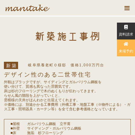
資料請求
来場予約
新築
岐阜県養老町Ｏ様邸 価格1,000万円台
デザイン性のある二世帯住宅
外観はブラックですが、サイディングとガルバリウム鋼板を
使い分けて、質感も異なった雰囲気です。
床は杉のフローリングで木のぬくもりが伝わってきます。
らせん風の階段を上がっていくと、
雲模様の天井がほんわかと出迎えてくれます。
※価格には、別途かかる工事費用（外構工事・地盤工事（※物件による）・ガ
ス工事・照明器具・カーテン等）を全て含む参考価格となっています。
屋根 ガルバリウム鋼板 立平葺
外壁 サイディング・ガルバリウム鋼板
床 無垢 杉フローリング