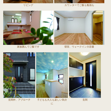
リビング
カウンターでご飯も勉強も
家族囲んでご飯です
寝室、ウォークイン大容量
玄関外、アプローチ
子どもも大人も楽しい気分
玄関
に